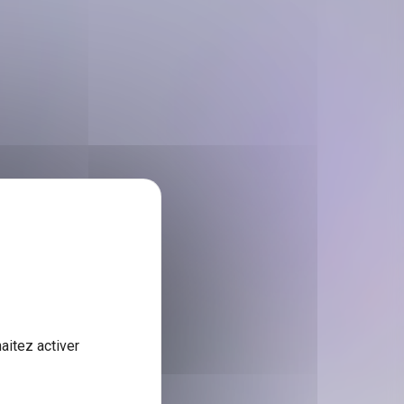
aitez activer