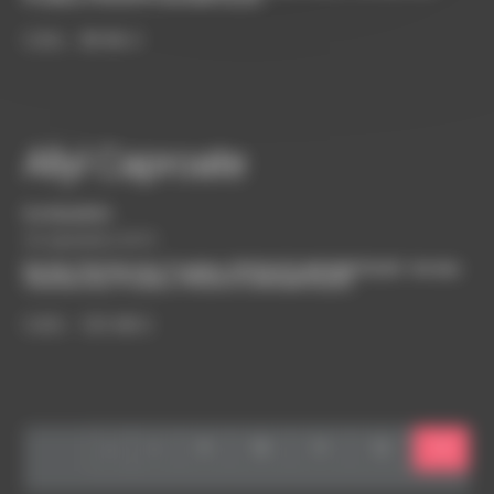
C.A.S. : 98-86-2
Allyl Caproate
bordasadmin
26 septembre 2019
Bordas Chinchurreta
,
Produits
,
PRODUITS AROMATIQUES
Bordas
Chinchurreta
,
Produits
,
PRODUITS AROMATIQUES
C.A.S. : 123-68-2
«
<
9
10
11
12
13