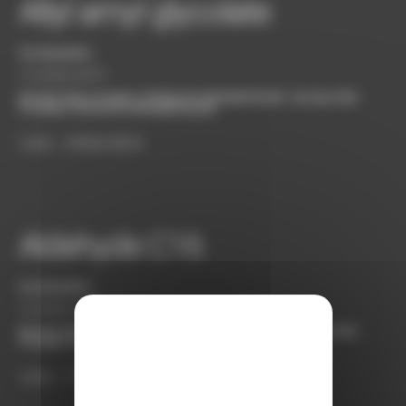
Allyl amyl glycolate
bordasadmin
5 octobre 2019
Bordas SAS
,
Produits
,
PRODUITS AROMATIQUES
Bordas SAS
,
Produits
,
PRODUITS AROMATIQUES
C.A.S. : 67634-00-8
Aldehyde C16
bordasadmin
5 octobre 2019
Bordas SAS
,
Produits
,
PRODUITS AROMATIQUES
Bordas SAS
,
Produits
,
PRODUITS AROMATIQUES
C.A.S. : 77-83-8