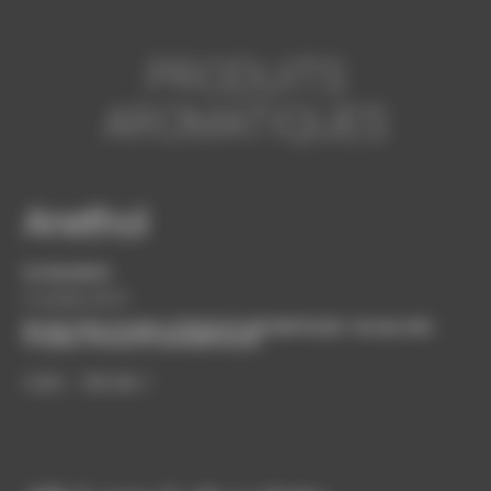
Panneau de gestion des cookies
PRODUITS
AROMATIQUES
Anethol
bordasadmin
5 octobre 2019
Bordas SAS
,
Produits
,
PRODUITS AROMATIQUES
Bordas SAS
,
Produits
,
PRODUITS AROMATIQUES
C.A.S. : 104-46-1