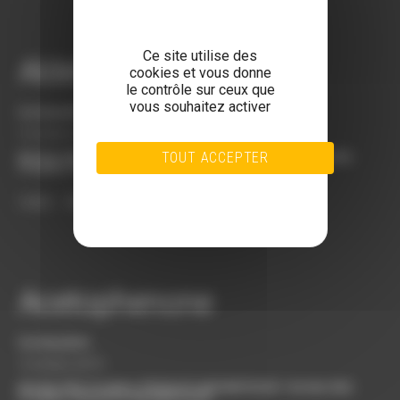
Ce site utilise des
Aldehyde C14
cookies et vous donne
le contrôle sur ceux que
vous souhaitez activer
bordasadmin
5 octobre 2019
Bordas SAS
,
Produits
,
PRODUITS AROMATIQUES
Bordas SAS
,
TOUT ACCEPTER
Produits
,
PRODUITS AROMATIQUES
TOUT REFUSER
PERSONNALISER
C.A.S. : 104-67-6
POLITIQUE DE CONFIDENTIALITÉ
Acetophenone
bordasadmin
5 octobre 2019
Bordas SAS
,
Produits
,
PRODUITS AROMATIQUES
Bordas SAS
,
Produits
,
PRODUITS AROMATIQUES