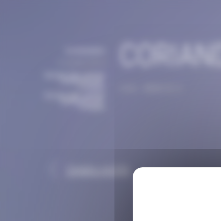
Panneau de gestion des cookies
CORIAN
bordasadmin
5 octobre 2019
Bordas SAS
,
HUILES
ESSENTIELLES
,
Produits
C.A.S. : 8008-52-4
Bordas SAS
,
HUILES
ESSENTIELLES
,
Produits
Copahu rectifié