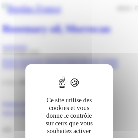
Panneau de gestion des cookies
MENU
Rosemary oil, Morrocan
bordasadmin
28 novembre 2019
Bordas Chinchurreta
,
HUILES ESSENTIELLES
,
Produits
Bordas Chinchurreta
,
HUILES ESSENTIELLES
,
Produits
C.A.S. : 8000-25-7
Ce site utilise des
Petitgrain Bigarade oil
cookies et vous
Sage oil, Spanish
donne le contrôle
sur ceux que vous
hello
souhaitez activer