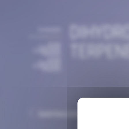
Panneau de gestion des cookies
DIHYDR
bordasadmin
29 novembre 2019
TERPENE
Bordas
Chinchurreta
,
Produits
,
SOUS-
PRODUITS
Bordas
Chinchurreta
,
Produits
,
SOUS-
PRODUITS
Eucalyptus Globulus Tails