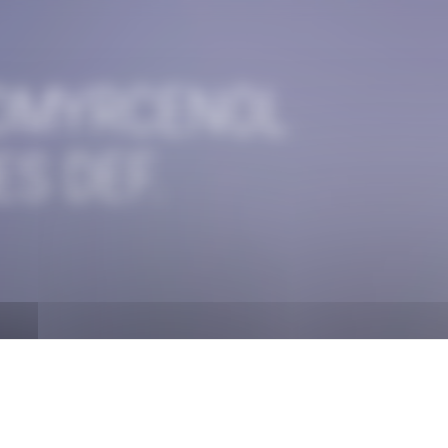
OMYRCENOL
S DEF.
Eucalyptus Terpenes