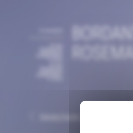
Panneau de gestion des cookies
BORDANT
bordasadmin
29 novembre 2019
ROSEMA
Bordas
Chinchurreta
,
INGRÉDIENTS
ALIMENTAIRES
,
Produits
Bordas
Chinchurreta
,
INGRÉDIENTS
ALIMENTAIRES
,
Produits
Paprika Powder 100 ASTA