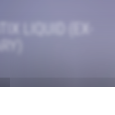
IX LIQUID (EX-
RY)
Strawberry Derivatives